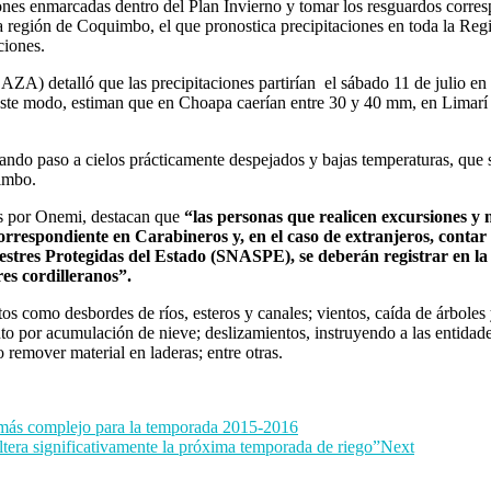
ones enmarcadas dentro del Plan Invierno y tomar los resguardos corresp
a región de Coquimbo, el que pronostica precipitaciones en toda la Regi
ciones.
A) detalló que las precipitaciones partirían el sábado 11 de julio en 
e este modo, estiman que en Choapa caerían entre 30 y 40 mm, en Limar
ando paso a cielos prácticamente despejados y bajas temperaturas, que s
uimbo.
das por Onemi, destacan que
“las personas que realicen excursiones y 
correspondiente en Carabineros y, en el caso de extranjeros, cont
lvestres Protegidas del Estado (SNASPE), se deberán registrar en
res cordilleranos”.
 como desbordes de ríos, esteros y canales; vientos, caída de árboles 
nto por acumulación de nieve; deslizamientos, instruyendo a las entidade
o remover material en laderas; entre otras.
n más complejo para la temporada 2015-2016
tera significativamente la próxima temporada de riego”
Next