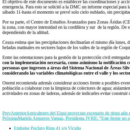
El objetivo de este documento es establecer las coordinaciones y acci
emergencia. Para esto se solicitó a la DMC un informe especial para l
sábado 11-hasta el momento se prevé solo cielo nublado, sin precipita
Por su parte, el Centro de Estudios Avanzados para Zonas Áridas (CEAZ
la zona, con mayor intensidad en la cordillera y sur de la región. D
dependiendo de la altitud.
Ceaza estima que las precipitaciones declinarían el mismo día lunes, d
heladas matinales en sectores bajos de los valles de la región de Coq
Entre las orientaciones para la gestión de la protección civil entrega
con la implementación necesaria, como asimismo la notificación 
personas que ingresen a áreas del Sistema Nacional de Áreas Si
considerando las variables climatológicas entre el valle y los secto
Onemi recomienda además considerar acciones frente a posibles eventos
población a colaborar con la limpieza de colectores de agua; aislamie
actividades en zonas de laderas, además de indicarles evitar construir 
Prev
Anterior
Agricultores del Elqui proyectan escenario de riego aú
Próxima
Mariela Arqueros Vargas, Presidenta JVRE: “Este frente no al
Embalse Puclaro Ruta 41 s/n Vicuña